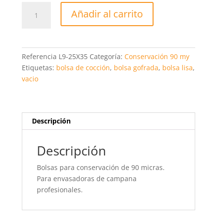
Bolsas
Añadir al carrito
de
vacio
lisas
25x35.
Referencia
L9-25X35
Categoría:
Conservación 90 my
Paquete
Etiquetas:
bolsa de cocción
,
bolsa gofrada
,
bolsa lisa
,
de
vacio
200
uni.
cantidad
Descripción
Descripción
Bolsas para conservación de 90 micras.
Para envasadoras de campana
profesionales.