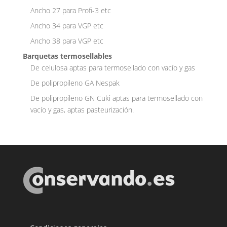
Ancho 27 para Profi-3 etc
Ancho 34 para VGP etc
Ancho 38 para VGP etc
Barquetas termosellables
De celulosa aptas para termosellado con vacío y gas
De polipropileno GA Nespak
De polipropileno GN Cuki aptas para termosellado con
vacío y gas, aptas pasteurización.